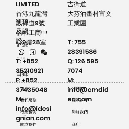
LIMITED
吉街道
香港九龍灣
大芬油畫村富文
獎項
啟祥道9號
工業園
及認
信和工商中
證
心9樓28室
T: 755
追蹤
28391586
我們
T: +852
Q: 126 595
35210921
7074
目錄
F: +852
M:
37435048
info@cmdid
首頁
我們客戶
M:
ea.com
我們服務
服務流程
info@idesi
行業實例
聯絡我們
gnian.com
關於我們
商店